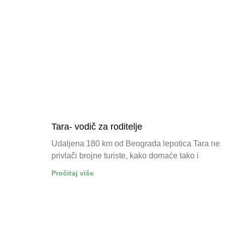
Tara- vodič za roditelje
Udaljena 180 km od Beograda lepotica Tara ne
privlači brojne turiste, kako domaće tako i
Pročitaj više