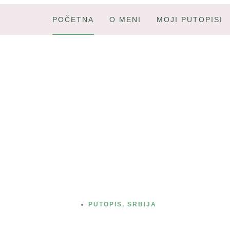
POČETNA
O MENI
MOJI PUTOPISI
Stara planina- vodič za
porodični odmor
PUTOPIS
,
SRBIJA