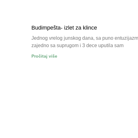
Budimpešta- izlet za klince
Jednog vrelog junskog dana, sa puno entuzijazm
zajedno sa suprugom i 3 dece uputila sam
Pročitaj više