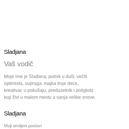
Sladjana
Vaš vodič
Moje ime je Slađana, putnik u duši, večiti
optimista, supruga, majka troje dece,
kreativac u pokušaju, preduzetnik i poliglota
koji živi u malom mestu a sanja velike snove.
Sladjana
Moji omiljeni postovi