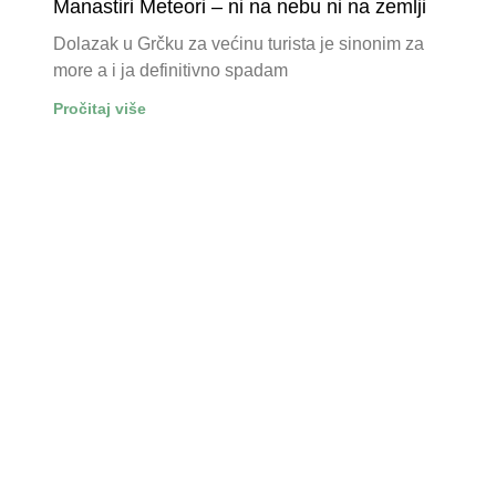
Manastiri Meteori – ni na nebu ni na zemlji
Dolazak u Grčku za većinu turista je sinonim za
more a i ja definitivno spadam
Pročitaj više