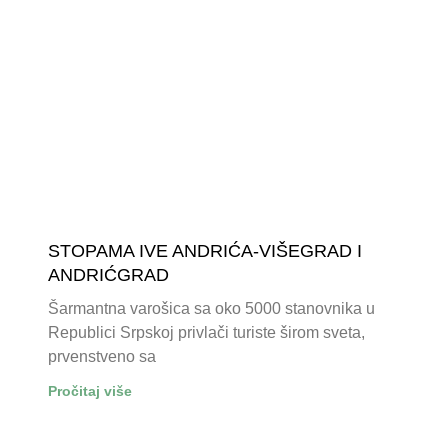
STOPAMA IVE ANDRIĆA-VIŠEGRAD I
ANDRIĆGRAD
Šarmantna varošica sa oko 5000 stanovnika u
Republici Srpskoj privlači turiste širom sveta,
prvenstveno sa
Pročitaj više