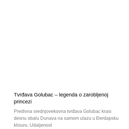
Tvrđava Golubac – legenda o zarobljenoj
princezi
Predivna srednjovekovna tvrđava Golubac krasi
desnu obalu Dunava na samom ulazu u Đerdapsku
klisuru. Udaljenost