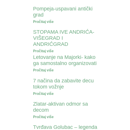
Pompeja-uspavani antički
grad
Pročitaj više
STOPAMA IVE ANDRIĆA-
VIŠEGRAD I
ANDRIĆGRAD
Pročitaj više
Letovanje na Majorki- kako
ga samostalno organizovati
Pročitaj više
7 načina da zabavite decu
tokom vožnje
Pročitaj više
Zlatar-aktivan odmor sa
decom
Pročitaj više
Tvrđava Golubac – legenda