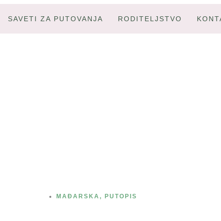
SAVETI ZA PUTOVANJA
RODITELJSTVO
KONT
Budimpešta- izlet za
klince
MAĐARSKA
,
PUTOPIS