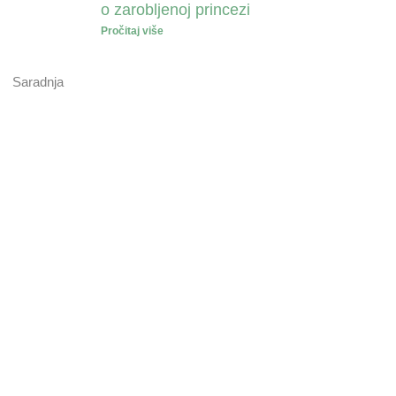
o zarobljenoj princezi
Pročitaj više
Saradnja