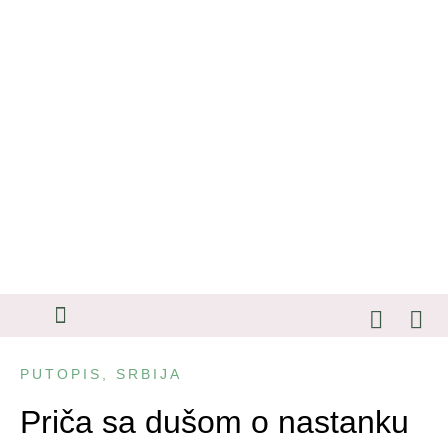
SAVETI ZA PUTOVANJA
PUTOPIS
,
SRBIJA
Priča sa dušom o nastanku