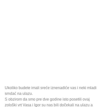
Ukoliko budete imali sreće iznenadiće vas i neki mladi
srndać na ulazu.
S obzirom da smo pre dve godine isto posetili ovaj
zološki vrt Vasa i Igor su nas bili dočekali na ulazu a