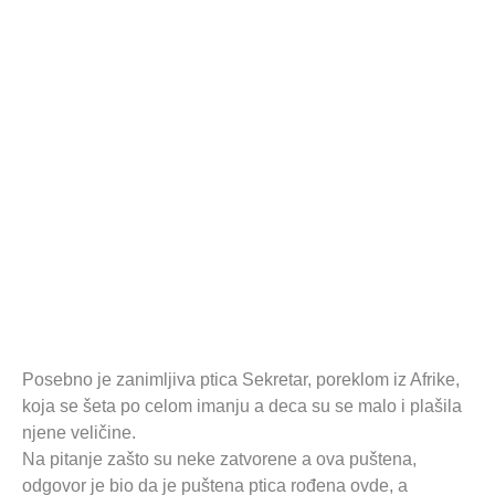
Posebno je zanimljiva ptica Sekretar, poreklom iz Afrike,
koja se šeta po celom imanju a deca su se malo i plašila
njene veličine.
Na pitanje zašto su neke zatvorene a ova puštena,
odgovor je bio da je puštena ptica rođena ovde, a