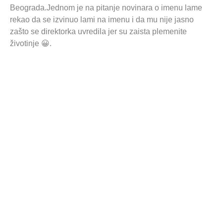
Beograda.Jednom je na pitanje novinara o imenu lame
rekao da se izvinuo lami na imenu i da mu nije jasno
zašto se direktorka uvredila jer su zaista plemenite
životinje 😀.