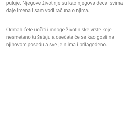
putuje. Njegove životinje su kao njegova deca, svima
daje imena i sam vodi računa o njima.
Odmah ćete uočiti i mnoge životinjske vrste koje
nesmetano tu šetaju a osećate će se kao gosti na
njihovom posedu a sve je njima i prilagođeno.