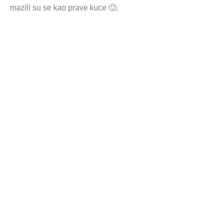
mazili su se kao prave kuce 🙂.