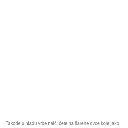
Takođe u hladu vrbe naići ćete na šarene ovce koje jako