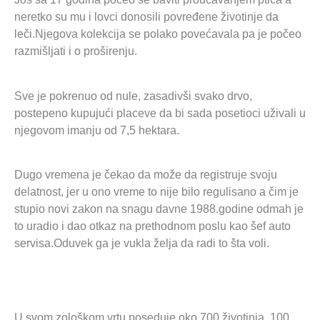
neretko su mu i lovci donosili povređene životinje da
leči.Njegova kolekcija se polako povećavala pa je počeo
razmišljati i o proširenju.
Sve je pokrenuo od nule, zasadivši svako drvo,
postepeno kupujući placeve da bi sada posetioci uživali u
njegovom imanju od 7,5 hektara.
Dugo vremena je čekao da može da registruje svoju
delatnost, jer u ono vreme to nije bilo regulisano a čim je
stupio novi zakon na snagu davne 1988.godine odmah je
to uradio i dao otkaz na prethodnom poslu kao šef auto
servisa.Oduvek ga je vukla želja da radi to šta voli.
U svom zološkom vrtu poseduje oko 700 životinja, 100