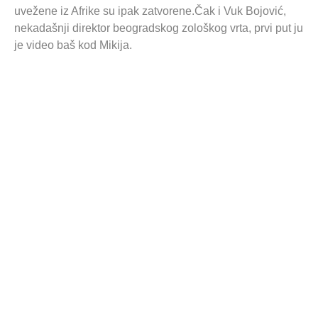
uvežene iz Afrike su ipak zatvorene.Čak i Vuk Bojović,
nekadašnji direktor beogradskog zološkog vrta, prvi put ju
je video baš kod Mikija.