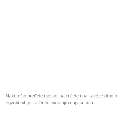
Nakon što pređete mostić, naići ćete i na kaveze drugih
egzotičnih ptica.Definitivno njih najviše ima.