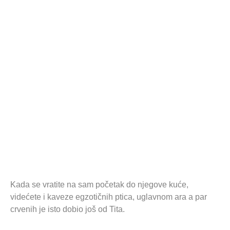
Kada se vratite na sam početak do njegove kuće,
videćete i kaveze egzotičnih ptica, uglavnom ara a par
crvenih je isto dobio još od Tita.