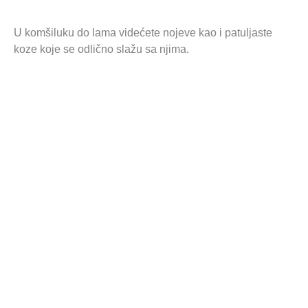
U komšiluku do lama videćete nojeve kao i patuljaste
koze koje se odlično slažu sa njima.