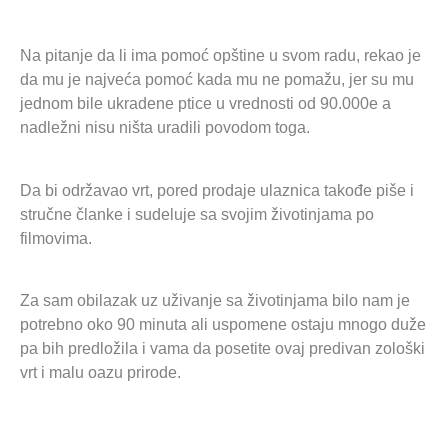
Na pitanje da li ima pomoć opštine u svom radu, rekao je
da mu je najveća pomoć kada mu ne pomažu, jer su mu
jednom bile ukradene ptice u vrednosti od 90.000e a
nadležni nisu ništa uradili povodom toga.
Da bi održavao vrt, pored prodaje ulaznica takođe piše i
stručne članke i sudeluje sa svojim životinjama po
filmovima.
Za sam obilazak uz uživanje sa životinjama bilo nam je
potrebno oko 90 minuta ali uspomene ostaju mnogo duže
pa bih predložila i vama da posetite ovaj predivan zološki
vrt i malu oazu prirode.