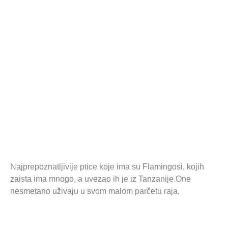
Najprepoznatljivije ptice koje ima su Flamingosi, kojih
zaista ima mnogo, a uvezao ih je iz Tanzanije.One
nesmetano uživaju u svom malom parčetu raja.