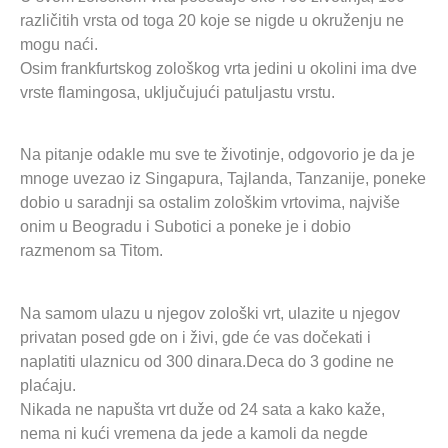
različitih vrsta od toga 20 koje se nigde u okruženju ne
mogu naći.
Osim frankfurtskog zološkog vrta jedini u okolini ima dve
vrste flamingosa, uključujući patuljastu vrstu.
Na pitanje odakle mu sve te životinje, odgovorio je da je
mnoge uvezao iz Singapura, Tajlanda, Tanzanije, poneke
dobio u saradnji sa ostalim zološkim vrtovima, najviše
onim u Beogradu i Subotici a poneke je i dobio
razmenom sa Titom.
Na samom ulazu u njegov zološki vrt, ulazite u njegov
privatan posed gde on i živi, gde će vas dočekati i
naplatiti ulaznicu od 300 dinara.Deca do 3 godine ne
plaćaju.
Nikada ne napušta vrt duže od 24 sata a kako kaže,
nema ni kući vremena da jede a kamoli da negde