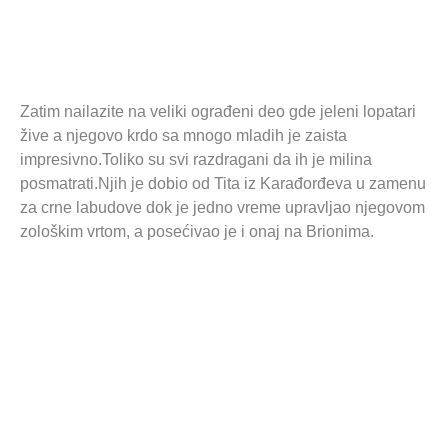
Zatim nailazite na veliki ograđeni deo gde jeleni lopatari
žive a njegovo krdo sa mnogo mladih je zaista
impresivno.Toliko su svi razdragani da ih je milina
posmatrati.Njih je dobio od Tita iz Karađorđeva u zamenu
za crne labudove dok je jedno vreme upravljao njegovom
zološkim vrtom, a posećivao je i onaj na Brionima.