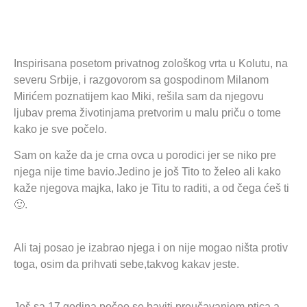
Inspirisana posetom privatnog zološkog vrta u Kolutu, na
severu Srbije, i razgovorom sa gospodinom Milanom
Mirićem poznatijem kao Miki, rešila sam da njegovu
ljubav prema životinjama pretvorim u malu priču o tome
kako je sve počelo.
Sam on kaže da je crna ovca u porodici jer se niko pre
njega nije time bavio.Jedino je još Tito to želeo ali kako
kaže njegova majka, lako je Titu to raditi, a od čega ćeš ti
🙂.
Ali taj posao je izabrao njega i on nije mogao ništa protiv
toga, osim da prihvati sebe,takvog kakav jeste.
Još sa 17 godina počeo se baviti proučavanjem ptica a