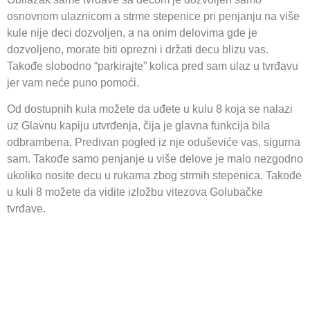
osnovnom ulaznicom a strme stepenice pri penjanju na više
kule nije deci dozvoljen, a na onim delovima gde je
dozvoljeno, morate biti oprezni i držati decu blizu vas.
Takođe slobodno “parkirajte” kolica pred sam ulaz u tvrđavu
jer vam neće puno pomoći.
Od dostupnih kula možete da uđete u kulu 8 koja se nalazi
uz Glavnu kapiju utvrđenja, čija je glavna funkcija bila
odbrambena. Predivan pogled iz nje oduševiće vas, sigurna
sam. Takođe samo penjanje u više delove je malo nezgodno
ukoliko nosite decu u rukama zbog strmih stepenica. Takođe
u kuli 8 možete da vidite izložbu vitezova Golubačke
tvrđave.