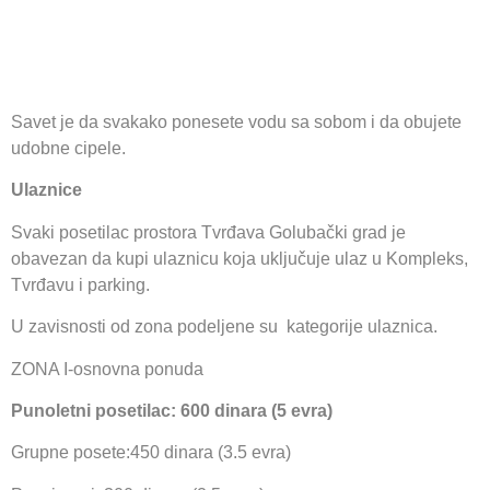
Savet je da svakako ponesete vodu sa sobom i da obujete
udobne cipele.
Ulaznice
Svaki posetilac prostora Tvrđava Golubački grad je
obavezan da kupi ulaznicu koja uključuje ulaz u Kompleks,
Tvrđavu i parking.
U zavisnosti od zona podeljene su kategorije ulaznica.
ZONA I-osnovna ponuda
Punoletni posetilac: 600 dinara (5 evra)
Grupne posete:450 dinara (3.5 evra)