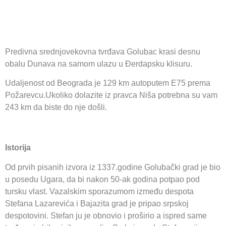
Predivna srednjovekovna tvrđava Golubac krasi desnu
obalu Dunava na samom ulazu u Đerdapsku klisuru.
Udaljenost od Beograda je 129 km autoputem E75 prema
Požarevcu.Ukoliko dolazite iz pravca Niša potrebna su vam
243 km da biste do nje došli.
Istorija
Od prvih pisanih izvora iz 1337.godine Golubački grad je bio
u posedu Ugara, da bi nakon 50-ak godina potpao pod
tursku vlast. Vazalskim sporazumom između despota
Stefana Lazarevića i Bajazita grad je pripao srpskoj
despotovini. Stefan ju je obnovio i proširio a ispred same