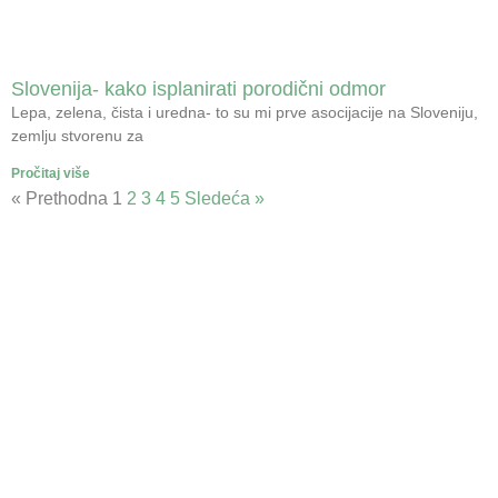
Slovenija- kako isplanirati porodični odmor
Lepa, zelena, čista i uredna- to su mi prve asocijacije na Sloveniju,
zemlju stvorenu za
Pročitaj više
« Prethodna
1
2
3
4
5
Sledeća »