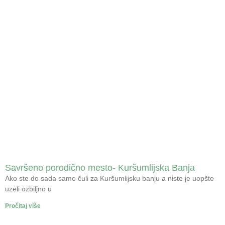
Savršeno porodično mesto- Kuršumlijska Banja
Ako ste do sada samo čuli za Kuršumlijsku banju a niste je uopšte
uzeli ozbiljno u
Pročitaj više