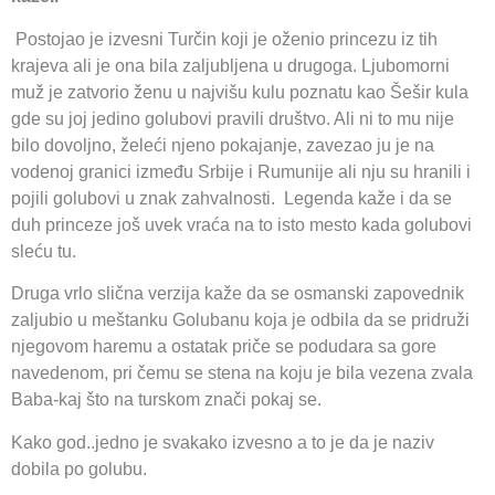
Postojao je izvesni Turčin koji je oženio princezu iz tih
krajeva ali je ona bila zaljubljena u drugoga. Ljubomorni
muž je zatvorio ženu u najvišu kulu poznatu kao Šešir kula
gde su joj jedino golubovi pravili društvo. Ali ni to mu nije
bilo dovoljno, želeći njeno pokajanje, zavezao ju je na
vodenoj granici između Srbije i Rumunije ali nju su hranili i
pojili golubovi u znak zahvalnosti. Legenda kaže i da se
duh princeze još uvek vraća na to isto mesto kada golubovi
sleću tu.
Druga vrlo slična verzija kaže da se osmanski zapovednik
zaljubio u meštanku Golubanu koja je odbila da se pridruži
njegovom haremu a ostatak priče se podudara sa gore
navedenom, pri čemu se stena na koju je bila vezena zvala
Baba-kaj što na turskom znači pokaj se.
Kako god..jedno je svakako izvesno a to je da je naziv
dobila po golubu.