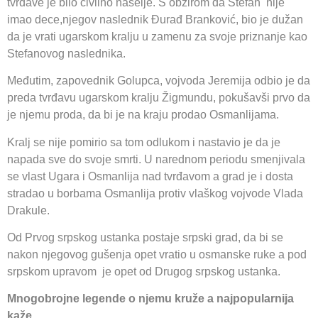
tvrđave je bilo civilno naselje. S obzirom da Stefan nije
imao dece,njegov naslednik Đurađ Branković, bio je dužan
da je vrati ugarskom kralju u zamenu za svoje priznanje kao
Stefanovog naslednika.
Međutim, zapovednik Golupca, vojvoda Jeremija odbio je da
preda tvrđavu ugarskom kralju Žigmundu, pokušavši prvo da
je njemu proda, da bi je na kraju prodao Osmanlijama.
Kralj se nije pomirio sa tom odlukom i nastavio je da je
napada sve do svoje smrti. U narednom periodu smenjivala
se vlast Ugara i Osmanlija nad tvrđavom a grad je i dosta
stradao u borbama Osmanlija protiv vlaškog vojvode Vlada
Drakule.
Od Prvog srpskog ustanka postaje srpski grad, da bi se
nakon njegovog gušenja opet vratio u osmanske ruke a pod
srpskom upravom je opet od Drugog srpskog ustanka.
Mnogobrojne legende o njemu kruže a najpopularnija
kaže..