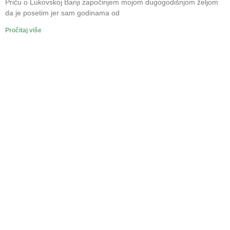
Priču o Lukovskoj Banji započinjem mojom dugogodišnjom željom
da je posetim jer sam godinama od
Pročitaj više