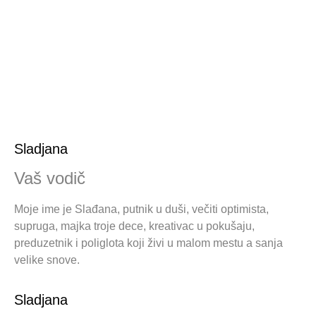
Sladjana
Vaš vodič
Moje ime je Slađana, putnik u duši, večiti optimista,
supruga, majka troje dece, kreativac u pokušaju,
preduzetnik i poliglota koji živi u malom mestu a sanja
velike snove.
Sladjana