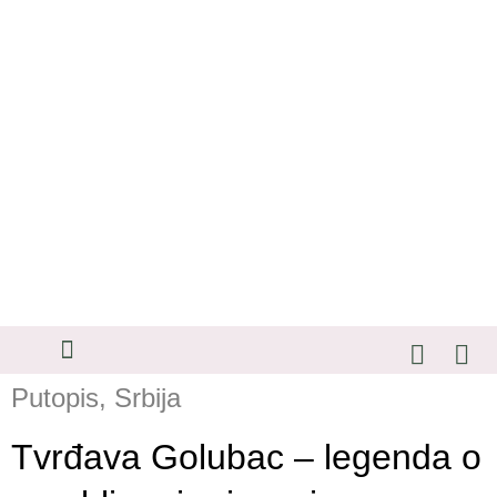
SAVETI ZA PUTOVANJA
Putopis
,
Srbija
Tvrđava Golubac – legenda o