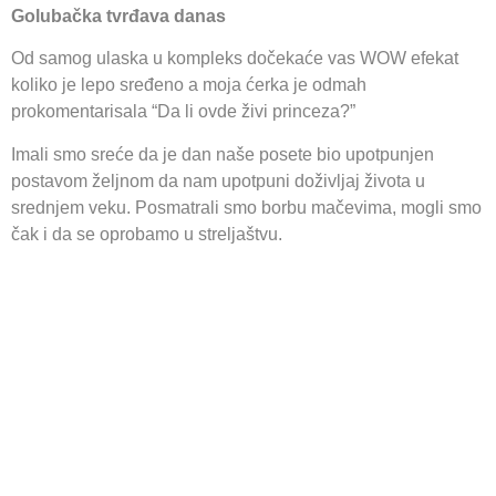
Golubačka tvrđava danas
Od samog ulaska u kompleks dočekaće vas WOW efekat
koliko je lepo sređeno a moja ćerka je odmah
prokomentarisala “Da li ovde živi princeza?”
Imali smo sreće da je dan naše posete bio upotpunjen
postavom željnom da nam upotpuni doživljaj života u
srednjem veku. Posmatrali smo borbu mačevima, mogli smo
čak i da se oprobamo u streljaštvu.