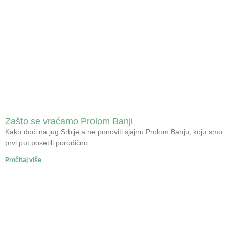
Zašto se vraćamo Prolom Banji
Kako doći na jug Srbije a ne ponoviti sjajnu Prolom Banju, koju smo
prvi put posetili porodično
Pročitaj više