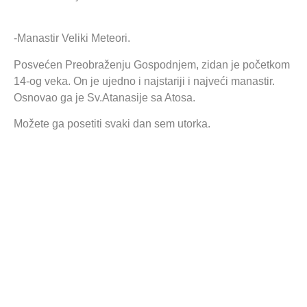
-Manastir Veliki Meteori.
Posvećen Preobraženju Gospodnjem, zidan je početkom
14-og veka. On je ujedno i najstariji i najveći manastir.
Osnovao ga je Sv.Atanasije sa Atosa.
Možete ga posetiti svaki dan sem utorka.