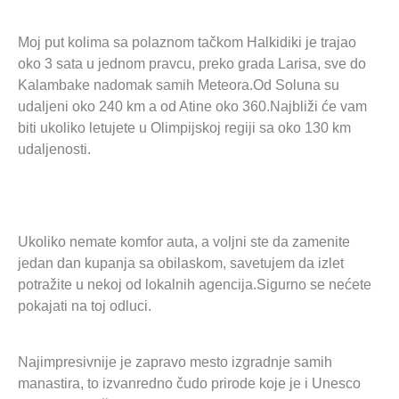
Moj put kolima sa polaznom tačkom Halkidiki je trajao
oko 3 sata u jednom pravcu, preko grada Larisa, sve do
Kalambake nadomak samih Meteora.Od Soluna su
udaljeni oko 240 km a od Atine oko 360.Najbliži će vam
biti ukoliko letujete u Olimpijskoj regiji sa oko 130 km
udaljenosti.
Ukoliko nemate komfor auta, a voljni ste da zamenite
jedan dan kupanja sa obilaskom, savetujem da izlet
potražite u nekoj od lokalnih agencija.Sigurno se nećete
pokajati na toj odluci.
Najimpresivnije je zapravo mesto izgradnje samih
manastira, to izvanredno čudo prirode koje je i Unesco