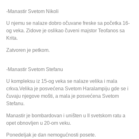
-Manastir Svetom Nikoli
U njemu se nalaze dobro očuvane freske sa početka 16-
og veka. Zidove je oslikao čuveni majstor Teofanos sa
Krita.
Zatvoren je petkom.
-Manastir Svetom Stefanu
U kompleksu iz 15-og veka se nalaze velika i mala
crkva.Velika je posvećena Svetom Haralampiju gde se i
čuvaju njegove mošti, a mala je posvećena Svetom
Stefanu.
Manastir je bombardovan i uništen u II svetskom ratu a
opet obnovljen u 20-om veku.
Ponedeljak je dan nemogućnosti posete.