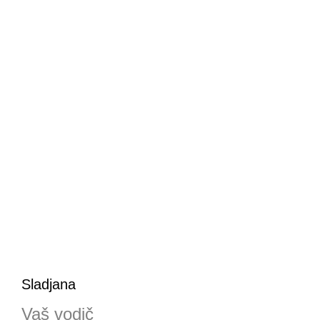
Sladjana
Vaš vodič