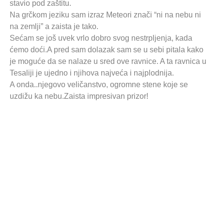
stavio pod zaštitu.
Na grčkom jeziku sam izraz Meteori znači “ni na nebu ni
na zemlji” a zaista je tako.
Sećam se još uvek vrlo dobro svog nestrpljenja, kada
ćemo doći.A pred sam dolazak sam se u sebi pitala kako
je moguće da se nalaze u sred ove ravnice. A ta ravnica u
Tesaliji je ujedno i njihova najveća i najplodnija.
A onda..njegovo veličanstvo, ogromne stene koje se
uzdižu ka nebu.Zaista impresivan prizor!