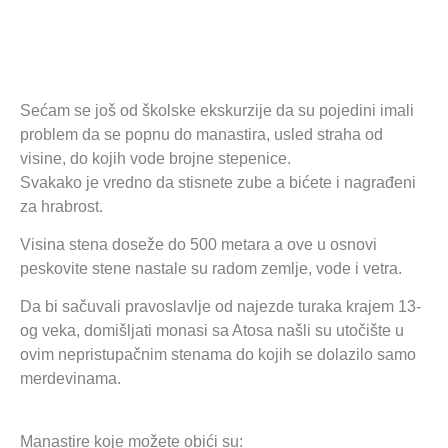
Sećam se još od školske ekskurzije da su pojedini imali
problem da se popnu do manastira, usled straha od
visine, do kojih vode brojne stepenice.
Svakako je vredno da stisnete zube a bićete i nagrađeni
za hrabrost.
Visina stena doseže do 500 metara a ove u osnovi
peskovite stene nastale su radom zemlje, vode i vetra.
Da bi sačuvali pravoslavlje od najezde turaka krajem 13-
og veka, domišljati monasi sa Atosa našli su utočište u
ovim nepristupačnim stenama do kojih se dolazilo samo
merdevinama.
Manastire koje možete obići su: