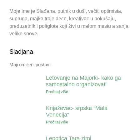
Moje ime je Slađana, putnik u duši, večiti optimista,
supruga, majka troje dece, kreativac u pokušaju,
preduzetnik i poliglota koji živi u malom mestu a sanja
velike snove.
Sladjana
Moji omiljeni postovi
Letovanje na Majorki- kako ga
samostalno organizovati
Pročitaj više
Knjaževac- srpska “Mala
Venecija”
Pročitaj više
Lepotica Tara zimi