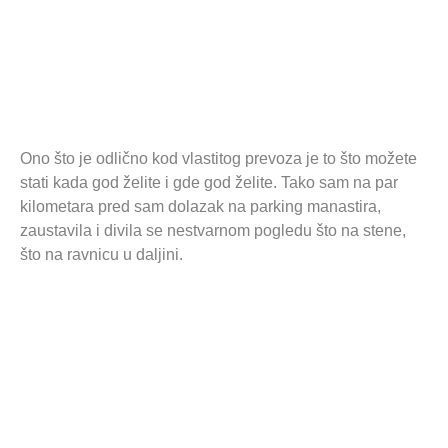
Ono što je odlično kod vlastitog prevoza je to što možete
stati kada god želite i gde god želite. Tako sam na par
kilometara pred sam dolazak na parking manastira,
zaustavila i divila se nestvarnom pogledu što na stene,
što na ravnicu u daljini.