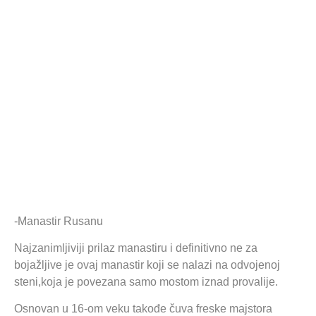
-Manastir Rusanu
Najzanimljiviji prilaz manastiru i definitivno ne za
bojažljive je ovaj manastir koji se nalazi na odvojenoj
steni,koja je povezana samo mostom iznad provalije.
Osnovan u 16-om veku takođe čuva freske majstora