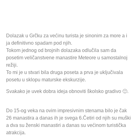
Dolazak u Grčku za većinu turista je sinonim za more a i
ja definitivno spadam pod njih.
Tokom jednog od brojnih dolazaka odlučila sam da
posetim veličanstvene manastire Meteore u samostalnoj
režiji.
To mi je u stvari bila druga poseta a prva je uključivala
posetu u sklopu maturske ekskurzije.
Svakako je uvek dobra ideja obnoviti školsko gradivo 🙂.
Do 15-og veka na ovim impresivnim stenama bilo je čak
26 manastira a danas ih je svega 6.Četiri od njih su muški
a dva su ženski manastiri a danas su većinom turistička
atrakcija.