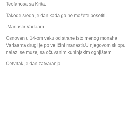
Teofanosa sa Krita.
Takođe sreda je dan kada ga ne možete posetiti.
-Manastir Varlaam
Osnovan u 14-om veku od strane istoimenog monaha
Varlaama drugi je po veličini manastir.U njegovom sklopu
nalazi se muzej sa očuvanim kuhinjskim ognjištem.
Četvrtak je dan zatvaranja.