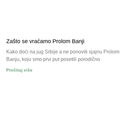
Zašto se vraćamo Prolom Banji
Kako doći na jug Srbije a ne ponoviti sjajnu Prolom
Banju, koju smo prvi put posetili porodično
Pročitaj više