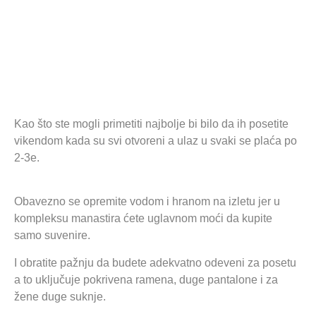
Kao što ste mogli primetiti najbolje bi bilo da ih posetite
vikendom kada su svi otvoreni a ulaz u svaki se plaća po
2-3e.
Obavezno se opremite vodom i hranom na izletu jer u
kompleksu manastira ćete uglavnom moći da kupite
samo suvenire.
I obratite pažnju da budete adekvatno odeveni za posetu
a to uključuje pokrivena ramena, duge pantalone i za
žene duge suknje.