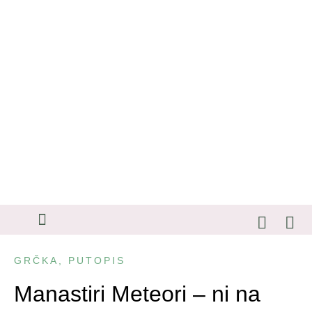
SAVETI ZA PUTOVANJA
GRČKA
,
PUTOPIS
Manastiri Meteori – ni na