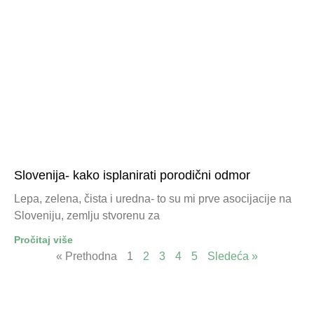
Slovenija- kako isplanirati porodični odmor
Lepa, zelena, čista i uredna- to su mi prve asocijacije na
Sloveniju, zemlju stvorenu za
Pročitaj više
« Prethodna
1
2
3
4
5
Sledeća »