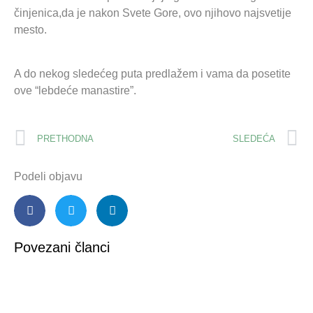
činjenica,da je nakon Svete Gore, ovo njihovo najsvetije
mesto.
A do nekog sledećeg puta predlažem i vama da posetite
ove “lebdeće manastire”.
PRETHODNA
SLEDEĆA
Podeli objavu
Povezani članci