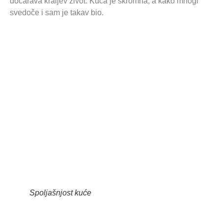
dočarava kraljev život. Kuća je skromna, a kako mnogi
svedoče i sam je takav bio.
Spoljašnjost kuće