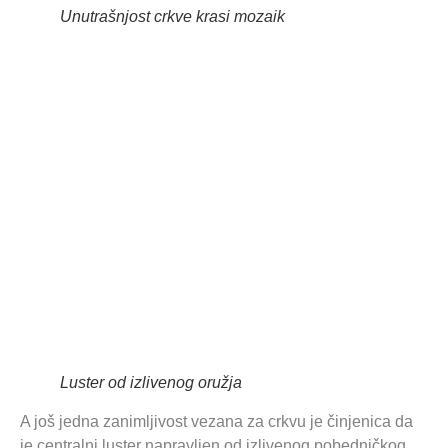
Unutrašnjost crkve krasi mozaik
Luster od izlivenog oružja
A još jedna zanimljivost vezana za crkvu je činjenica da
je centralni luster napravljen od izlivenog pobedničkog