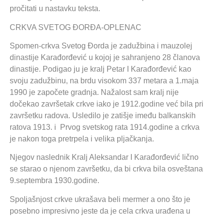
pročitati u nastavku teksta.
CRKVA SVETOG ĐORĐA-OPLENAC
Spomen-crkva Svetog Đorda je zadužbina i mauzolej
dinastije Karađorđević u kojoj je sahranjeno 28 članova
dinastije. Podigao ju je kralj Petar I Karađorđević kao
svoju zadužbinu, na brdu visokom 337 metara a 1.maja
1990 je započete gradnja. Nažalost sam kralj nije
dočekao završetak crkve iako je 1912.godine već bila pri
završetku radova. Usledilo je zatišje imeđu balkanskih
ratova 1913. i Prvog svetskog rata 1914.godine a crkva
je nakon toga pretrpela i velika pljačkanja.
Njegov naslednik Kralj Aleksandar I Karađorđević lično
se starao o njenom završetku, da bi crkva bila osveštana
9.septembra 1930.godine.
Spoljašnjost crkve ukrašava beli mermer a ono što je
posebno impresivno jeste da je cela crkva urađena u