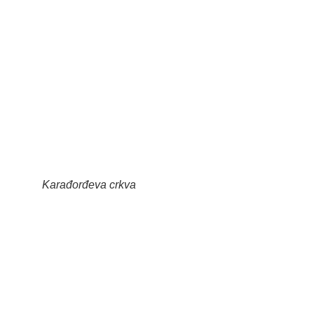
Karađorđeva crkva