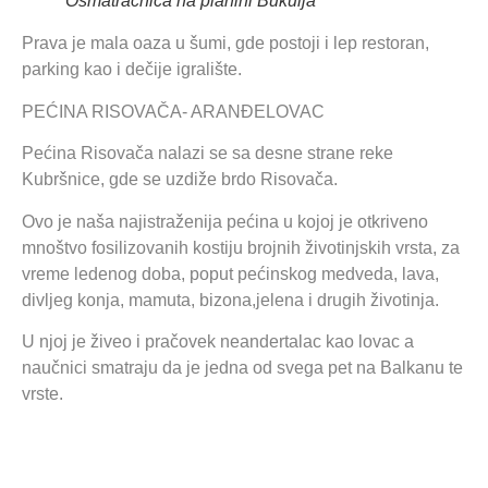
Osmatračnica na planini Bukulja
Prava je mala oaza u šumi, gde postoji i lep restoran,
parking kao i dečije igralište.
PEĆINA RISOVAČA- ARANĐELOVAC
Pećina Risovača nalazi se sa desne strane reke
Kubršnice, gde se uzdiže brdo Risovača.
Ovo je naša najistraženija pećina u kojoj je otkriveno
mnoštvo fosilizovanih kostiju brojnih životinjskih vrsta, za
vreme ledenog doba, poput pećinskog medveda, lava,
divljeg konja, mamuta, bizona,jelena i drugih životinja.
U njoj je živeo i pračovek neandertalac kao lovac a
naučnici smatraju da je jedna od svega pet na Balkanu te
vrste.