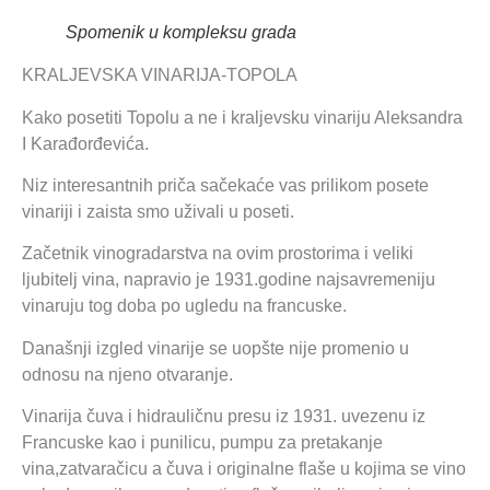
Spomenik u kompleksu grada
KRALJEVSKA VINARIJA-TOPOLA
Kako posetiti Topolu a ne i kraljevsku vinariju Aleksandra
I Karađorđevića.
Niz interesantnih priča sačekaće vas prilikom posete
vinariji i zaista smo uživali u poseti.
Začetnik vinogradarstva na ovim prostorima i veliki
ljubitelj vina, napravio je 1931.godine najsavremeniju
vinaruju tog doba po ugledu na francuske.
Današnji izgled vinarije se uopšte nije promenio u
odnosu na njeno otvaranje.
Vinarija čuva i hidrauličnu presu iz 1931. uvezenu iz
Francuske kao i punilicu, pumpu za pretakanje
vina,zatvaračicu a čuva i originalne flaše u kojima se vino