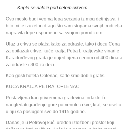
Kripta se nalazi pod celom crkvom
Ovo mesto budi veoma lepa sećanja iz mog detinjstva, i
bilo mi je izuzetno drago što sam stopama svojih roditelja
napravila lepe uspomene sa svojom porodicom.
Ulaz u crkvu se plaća kako za odrasle, tako i decu.Cena
za obilazak crkve, kuće kralja Petra I, kraljevske vinarije i
Karađorđevog grada je objedinjena cenom od 400 dinara
za odrasle i 300 za decu.
Kao gosti hotela Oplenac, karte smo dobili gratis.
KUĆA KRALJA PETRA- OPLENAC
Postavljena kao privremena građevina, odakle će
nadgledati građenje gore pomenute crkve, kralj se uselio
u nju sa poslugom sve do 1915.godine.
Danas je u Petrovoj kući uređen izložbeni prostor koji