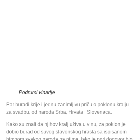
Podrumi vinarije
Par buradi krije i jednu zanimljivu priču o poklonu kralju
za svadbu, od naroda Srba, Hrvata i Slovenaca.
Kako su znali da njihov kralj uživa u vinu, za poklon je
dobio burad od suvog slavonskog hrasta sa ispisanom
himnom svakog naroda na njima. Iako je prvi dogovor bio