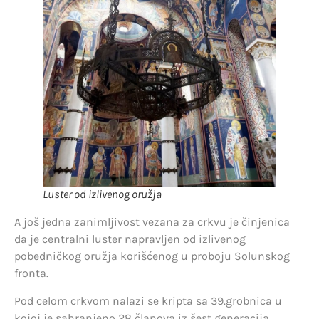
Luster od izlivenog oružja
A još jedna zanimljivost vezana za crkvu je činjenica
da je centralni luster napravljen od izlivenog
pobedničkog oružja korišćenog u proboju Solunskog
fronta.
Pod celom crkvom nalazi se kripta sa 39.grobnica u
kojoj je sahranjeno 28 članova iz šest generacija