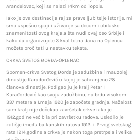
Aranđelovac, koji se nalazi 14km od Topole.
Iako je ova destinacija raj za prave ljubitelje istorije, mi
smo uspešno spojili uživanje sa decom i obilaske
znamenitosti ovog kraja,a šta nudi ovaj deo Srbije i
kako da organizujete 3 kvalitetna dana na Oplencu
možete pročitati u nastavku teksta.
CRKVA SVETOG ĐORĐA-OPLENAC
Spomen-crkva Svetog Đorda je zadužbina i mauzolej
dinastije Karađorđević u kojoj je sahranjeno 28
članova dinastije. Podigao ju je kralj Petar I
Karađorđević kao svoju zadužbinu, na brdu visokom
337 metara a 1.maja 1990 je započete gradnja. Nažalost
sam kralj nije dočekao završetak crkve iako je
1912.godine već bila pri završetku radova. Usledilo je
zatišje imeđu balkanskih ratova 1913. i Prvog svetskog
rata 1914.godine a crkva je nakon toga pretrpela i velika
pljačkanja.