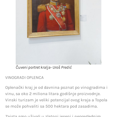
Čuveni portret kralja- Uroš Predić
VINOGRADI OPLENCA
Oplenački kraj je od davnina poznat po vinogradima i
vinu, sa oko 2 miliona litara godišnje proizvodnje.
Vinski turizam je veliki potencijal ovog kraja a Topola
se može pohvaliti sa 500 hektara pod zasadima.
Zaista smo uživali u zlatnoj jeseni i nepreglednim