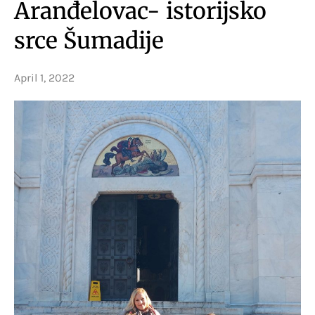
Aranđelovac- istorijsko
srce Šumadije
April 1, 2022