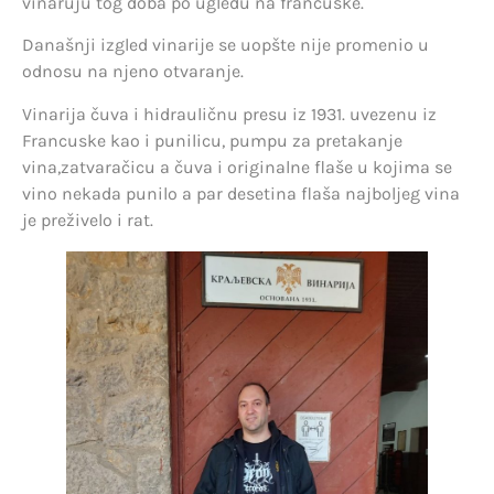
vinaruju tog doba po ugledu na francuske.
Današnji izgled vinarije se uopšte nije promenio u
odnosu na njeno otvaranje.
Vinarija čuva i hidrauličnu presu iz 1931. uvezenu iz
Francuske kao i punilicu, pumpu za pretakanje
vina,zatvaračicu a čuva i originalne flaše u kojima se
vino nekada punilo a par desetina flaša najboljeg vina
je preživelo i rat.