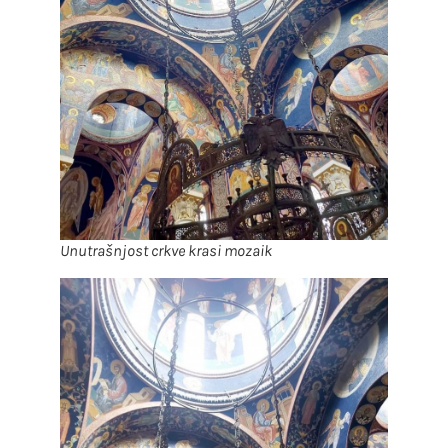
Unutrašnjost crkve krasi mozaik