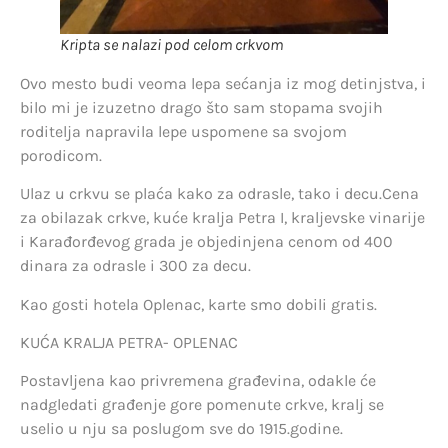
Kripta se nalazi pod celom crkvom
Ovo mesto budi veoma lepa sećanja iz mog detinjstva, i
bilo mi je izuzetno drago što sam stopama svojih
roditelja napravila lepe uspomene sa svojom
porodicom.
Ulaz u crkvu se plaća kako za odrasle, tako i decu.Cena
za obilazak crkve, kuće kralja Petra I, kraljevske vinarije
i Karađorđevog grada je objedinjena cenom od 400
dinara za odrasle i 300 za decu.
Kao gosti hotela Oplenac, karte smo dobili gratis.
KUĆA KRALJA PETRA- OPLENAC
Postavljena kao privremena građevina, odakle će
nadgledati građenje gore pomenute crkve, kralj se
uselio u nju sa poslugom sve do 1915.godine.