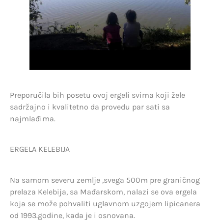
Preporučila bih posetu ovoj ergeli svima koji žele
sadržajno i kvalitetno da provedu par sati sa
najmlađima.
ERGELA KELEBIJA
Na samom severu zemlje ,svega 500m pre graničnog
prelaza Kelebija, sa Mađarskom, nalazi se ova ergela
koja se može pohvaliti uglavnom uzgojem lipicanera
od 1993.godine, kada je i osnovana.