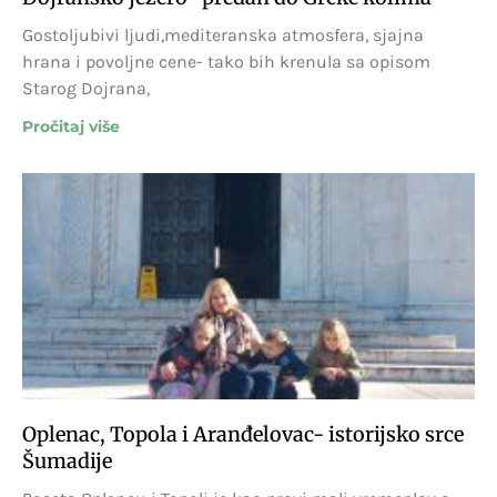
Gostoljubivi ljudi,mediteranska atmosfera, sjajna
hrana i povoljne cene- tako bih krenula sa opisom
Starog Dojrana,
Pročitaj više
Oplenac, Topola i Aranđelovac- istorijsko srce
Šumadije