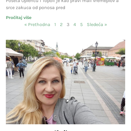
Poseta Oplencu i Topoli je kao pravi mali vremeplov a
srce zakuca od ponosa pred
Pročitaj više
« Prethodna
1
2
3
4
5
Sledeća »