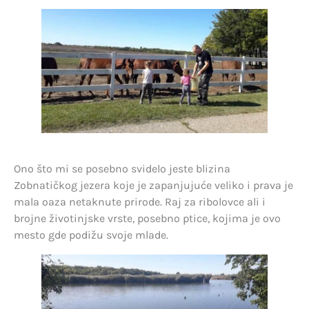
Ono što mi se posebno svidelo jeste blizina
Zobnatičkog jezera koje je zapanjujuće veliko i prava je
mala oaza netaknute prirode. Raj za ribolovce ali i
brojne životinjske vrste, posebno ptice, kojima je ovo
mesto gde podižu svoje mlade.