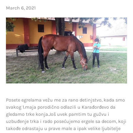
March 6, 2021
Posete egrelama vežu me za rano detinjstvo, kada smo
svakog 1.maja porodično odlazili u Karađorđevo da
gledamo trke konja.Još uvek pamtim tu gužvu i
uzbuđenje trka i rado posećujemo ergele sa decom, koji
takođe odrastaju u prave male a ipak velike ljubitelje