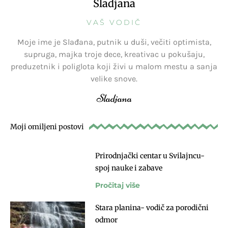
Sladjana
VAŠ VODIČ
Moje ime je Slađana, putnik u duši, večiti optimista,
supruga, majka troje dece, kreativac u pokušaju,
preduzetnik i poliglota koji živi u malom mestu a sanja
velike snove.
Sladjana
Moji omiljeni postovi
Prirodnjački centar u Svilajncu-
spoj nauke i zabave
Pročitaj više
Stara planina- vodič za porodični
odmor