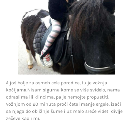
A još bolje za osmeh cele porodice, tu je vožnja
kočijama.Nisam sigurna kome se više svidelo, nama
odraslima ili klincima, pa je nemojte propustiti.
Vožnjom od 20 minuta proći ćete imanje ergele, izaći
sa njega do obližnje šume i uz malo sreće videti divlje
zečeve kao i mi.