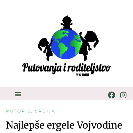
PUTOPIS
,
SRBIJA
Najlepše ergele Vojvodine