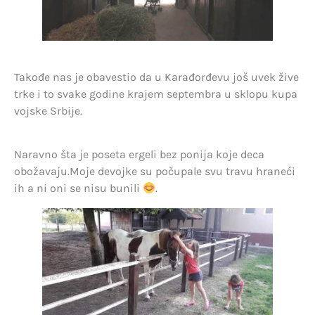
Takođe nas je obavestio da u Karađorđevu još uvek žive
trke i to svake godine krajem septembra u sklopu kupa
vojske Srbije.
Naravno šta je poseta ergeli bez ponija koje deca
obožavaju.Moje devojke su počupale svu travu hraneći
ih a ni oni se nisu bunili
.