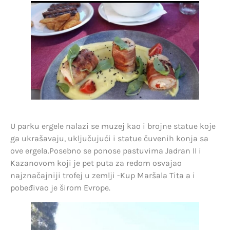
U parku ergele nalazi se muzej kao i brojne statue koje
ga ukrašavaju, uključujući i statue čuvenih konja sa
ove ergela.Posebno se ponose pastuvima Jadran II i
Kazanovom koji je pet puta za redom osvajao
najznačajniji trofej u zemlji -Kup Maršala Tita a i
pobeđivao je širom Evrope.