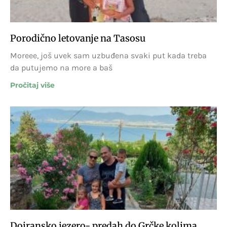
Porodično letovanje na Tasosu
Moreee, još uvek sam uzbuđena svaki put kada treba
da putujemo na more a baš
Pročitaj više
Dojransko jezero- predah do Grčke kolima