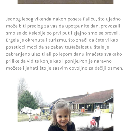
Jednog lepog vikenda nakon posete Paliću, što ujedno
može biti predlog za vas da upotpunite dan, provozali
smo se do Kelebije po prvi put i sjajno smo se proveli.
Ergela je okrenuta i turizmu, što znači da ćete vi kao
posetioci moći da se zabavite.Nažalost u štale je
zabranjeno ulaziti ali po lepom danu imaćete svakako
prilike da vidite konje kao i ponije.Ponije naravno
možete i jahati što je sasvim dovoljno za dečiji osmeh.