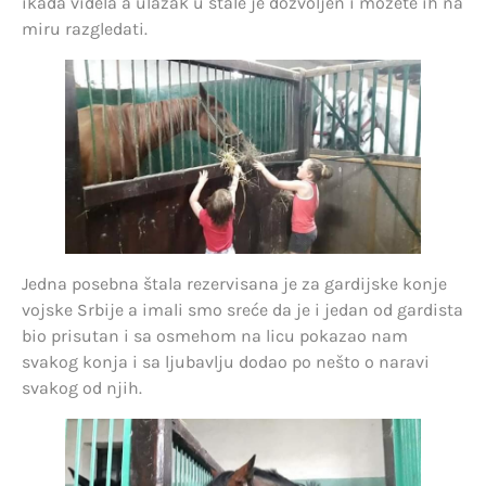
ikada videla a ulazak u štale je dozvoljen i možete ih na
miru razgledati.
Jedna posebna štala rezervisana je za gardijske konje
vojske Srbije a imali smo sreće da je i jedan od gardista
bio prisutan i sa osmehom na licu pokazao nam
svakog konja i sa ljubavlju dodao po nešto o naravi
svakog od njih.