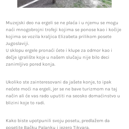
Muzejski deo na ergeli se ne plaća i u njemu se mogu
naći mnogobrojni trofeji kojima se ponose kao i kočije
kojima se vozila kraljica Elizabeta prilikom posete
Jugoslaviji.
U sklopu ergele pronaći ćete i klupe za odmor kao i
dečje igralište koje u našem slučaju nije bilo deci
zanimljivo pored konja.
Ukoliko ste zainteresovani da jašete konje, to ipak
nećete moći na ergeli, jer se ne bave turizmom na taj
način ali će vas rado uputiti na seosko domaćinstvo u
blizini koje to radi.
Kako biste upotpunili svoju posetu, predlažem da
posetite Bačku Palanku i jezero Tikvara.