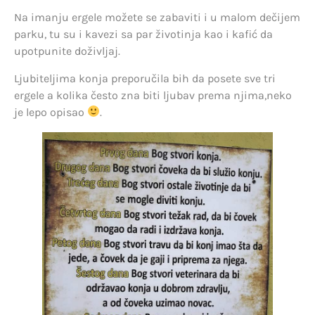
Na imanju ergele možete se zabaviti i u malom dečijem
parku, tu su i kavezi sa par životinja kao i kafić da
upotpunite doživljaj.
Ljubiteljima konja preporučila bih da posete sve tri
ergele a kolika često zna biti ljubav prema njima,neko
je lepo opisao
.