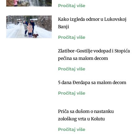
Pročitaj više
Kako izgleda odmor u Lukovskoj
Banji
Pročitaj više
Zlatibor-Gostilje vodopad i Stopića
pećina sa malom decom
Pročitaj više
5 dana Đerdapa sa malom decom
Pročitaj više
Priča sa dušom o nastanku
zološkog vrta u Kolutu
Pročitaj više