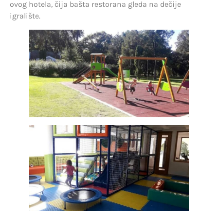
ovog hotela, čija bašta restorana gleda na dečije
igralište.