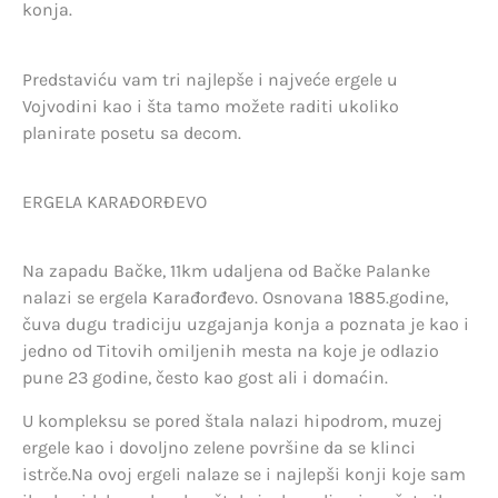
konja.
Predstaviću vam tri najlepše i najveće ergele u
Vojvodini kao i šta tamo možete raditi ukoliko
planirate posetu sa decom.
ERGELA KARAĐORĐEVO
Na zapadu Bačke, 11km udaljena od Bačke Palanke
nalazi se ergela Karađorđevo. Osnovana 1885.godine,
čuva dugu tradiciju uzgajanja konja a poznata je kao i
jedno od Titovih omiljenih mesta na koje je odlazio
pune 23 godine, često kao gost ali i domaćin.
U kompleksu se pored štala nalazi hipodrom, muzej
ergele kao i dovoljno zelene površine da se klinci
istrče.Na ovoj ergeli nalaze se i najlepši konji koje sam