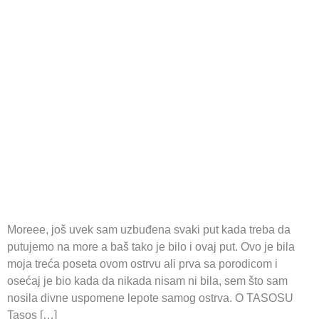
Moreee, još uvek sam uzbuđena svaki put kada treba da
putujemo na more a baš tako je bilo i ovaj put. Ovo je bila
moja treća poseta ovom ostrvu ali prva sa porodicom i
osećaj je bio kada da nikada nisam ni bila, sem što sam
nosila divne uspomene lepote samog ostrva. O TASOSU
Tasos […]