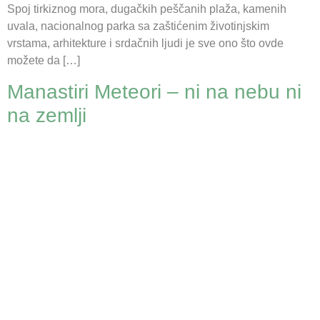
Spoj tirkiznog mora, dugačkih peščanih plaža, kamenih
uvala, nacionalnog parka sa zaštićenim životinjskim
vrstama, arhitekture i srdačnih ljudi je sve ono što ovde
možete da […]
Manastiri Meteori – ni na nebu ni
na zemlji