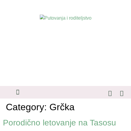
SAVETI ZA PUTOVANJA
Category:
Grčka
Porodično letovanje na Tasosu