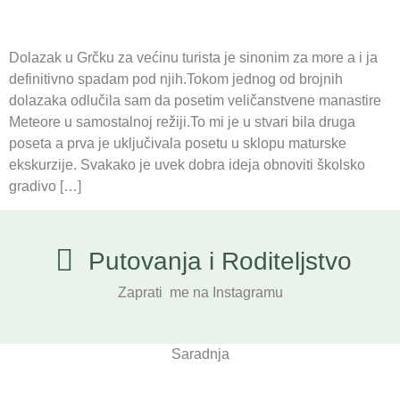
Dolazak u Grčku za većinu turista je sinonim za more a i ja
definitivno spadam pod njih.Tokom jednog od brojnih
dolazaka odlučila sam da posetim veličanstvene manastire
Meteore u samostalnoj režiji.To mi je u stvari bila druga
poseta a prva je uključivala posetu u sklopu maturske
ekskurzije. Svakako je uvek dobra ideja obnoviti školsko
gradivo […]
Putovanja i Roditeljstvo
Zaprati me na Instagramu
Saradnja