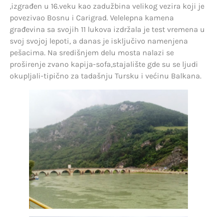
,izgrađen u 16.veku kao zadužbina velikog vezira koji je
povezivao Bosnu i Carigrad. Velelepna kamena
građevina sa svojih 11 lukova izdržala je test vremena u
svoj svojoj lepoti, a danas je isključivo namenjena
pešacima. Na središnjem delu mosta nalazi se
proširenje zvano kapija-sofa,stajalište gde su se ljudi
okupljali-tipično za tadašnju Tursku i većinu Balkana.