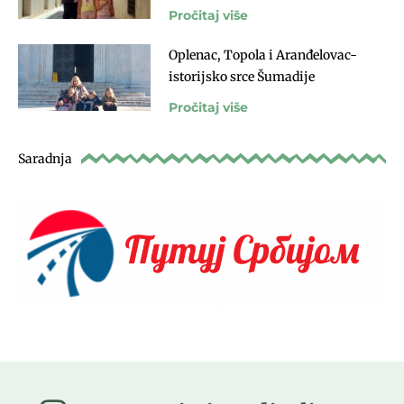
Pročitaj više
Oplenac, Topola i Aranđelovac-
istorijsko srce Šumadije
Pročitaj više
Saradnja