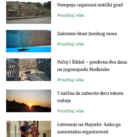
Pompeja-uspavani antički grad
Pročitaj više
Zakintos-biser Jonskog mora
Pročitaj više
Pečuj i Šikloš – predivna dva dana
na jugozapadu Mađarske
Pročitaj više
7 načina da zabavite decu tokom
vožnje
Pročitaj više
Letovanje na Majorki- kako ga
samostalno organizovati