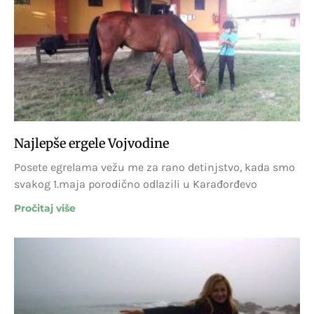
Najlepše ergele Vojvodine
Posete egrelama vežu me za rano detinjstvo, kada smo
svakog 1.maja porodično odlazili u Karađorđevo
Pročitaj više