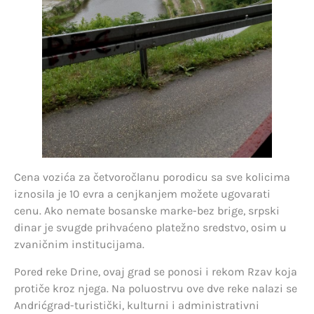
Cena vozića za četvoročlanu porodicu sa sve kolicima
iznosila je 10 evra a cenjkanjem možete ugovarati
cenu. Ako nemate bosanske marke-bez brige, srpski
dinar je svugde prihvaćeno platežno sredstvo, osim u
zvaničnim institucijama.
Pored reke Drine, ovaj grad se ponosi i rekom Rzav koja
protiče kroz njega. Na poluostrvu ove dve reke nalazi se
Andrićgrad-turistički, kulturni i administrativni