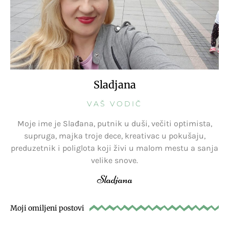
Sladjana
VAŠ VODIČ
Moje ime je Slađana, putnik u duši, večiti optimista,
supruga, majka troje dece, kreativac u pokušaju,
preduzetnik i poliglota koji živi u malom mestu a sanja
velike snove.
Sladjana
Moji omiljeni postovi