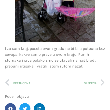
I za sam kraj, poseta ovom gradu ne bi bila potpuna bez
ćevapa, kakve samo prave u ovom kraju. Punih
stomaka i srca polako smo se ukrcali na naš brod ,
prepuni utisaka i vratili istom rutom nazat.
PRETHODNA
SLEDEĆA
Podeli objavu