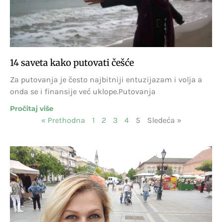
14 saveta kako putovati češće
Za putovanja je često najbitniji entuzijazam i volja a
onda se i finansije već uklope.Putovanja
Pročitaj više
« Prethodna
1
2
3
4
5
Sledeća »