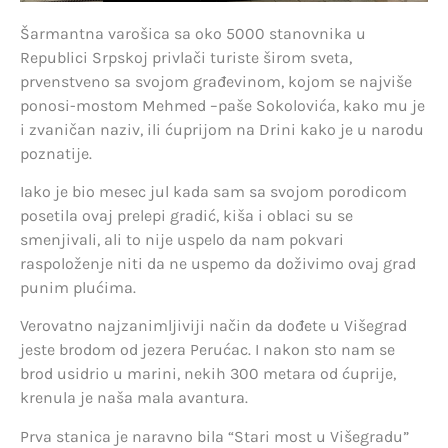
Šarmantna varošica sa oko 5000 stanovnika u
Republici Srpskoj privlači turiste širom sveta,
prvenstveno sa svojom građevinom, kojom se najviše
ponosi-mostom Mehmed –paše Sokolovića, kako mu je
i zvaničan naziv, ili ćuprijom na Drini kako je u narodu
poznatije.
Iako je bio mesec jul kada sam sa svojom porodicom
posetila ovaj prelepi gradić, kiša i oblaci su se
smenjivali, ali to nije uspelo da nam pokvari
raspoloženje niti da ne uspemo da doživimo ovaj grad
punim plućima.
Verovatno najzanimljiviji način da dođete u Višegrad
jeste brodom od jezera Perućac. I nakon sto nam se
brod usidrio u marini, nekih 300 metara od ćuprije,
krenula je naša mala avantura.
Prva stanica je naravno bila “Stari most u Višegradu”