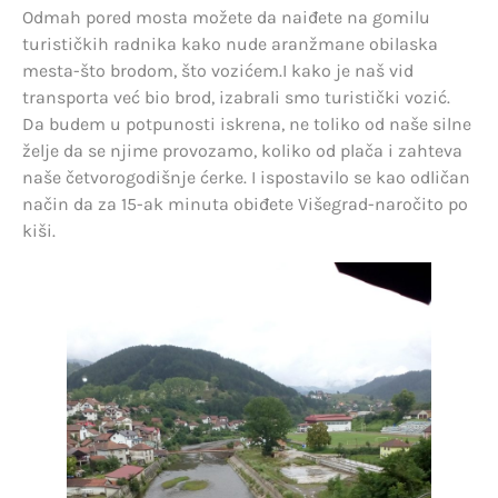
Odmah pored mosta možete da naiđete na gomilu
turističkih radnika kako nude aranžmane obilaska
mesta-što brodom, što vozićem.I kako je naš vid
transporta već bio brod, izabrali smo turistički vozić.
Da budem u potpunosti iskrena, ne toliko od naše silne
želje da se njime provozamo, koliko od plača i zahteva
naše četvorogodišnje ćerke. I ispostavilo se kao odličan
način da za 15-ak minuta obiđete Višegrad-naročito po
kiši.