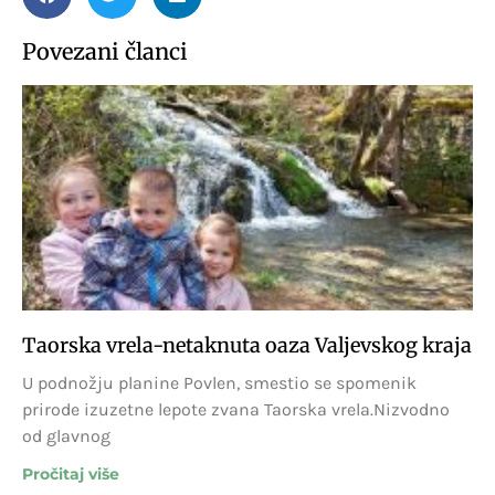
Povezani članci
Taorska vrela-netaknuta oaza Valjevskog kraja
U podnožju planine Povlen, smestio se spomenik
prirode izuzetne lepote zvana Taorska vrela.Nizvodno
od glavnog
Pročitaj više