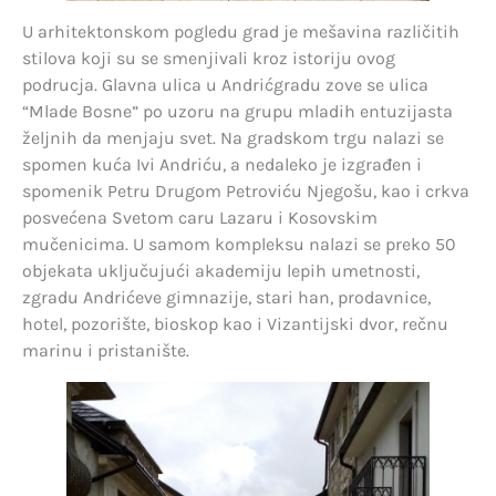
U arhitektonskom pogledu grad je mešavina različitih
stilova koji su se smenjivali kroz istoriju ovog
podrucja. Glavna ulica u Andrićgradu zove se ulica
“Mlade Bosne” po uzoru na grupu mladih entuzijasta
željnih da menjaju svet. Na gradskom trgu nalazi se
spomen kuća Ivi Andriću, a nedaleko je izgrađen i
spomenik Petru Drugom Petroviću Njegošu, kao i crkva
posvećena Svetom caru Lazaru i Kosovskim
mučenicima. U samom kompleksu nalazi se preko 50
objekata uključujući akademiju lepih umetnosti,
zgradu Andrićeve gimnazije, stari han, prodavnice,
hotel, pozorište, bioskop kao i Vizantijski dvor, rečnu
marinu i pristanište.