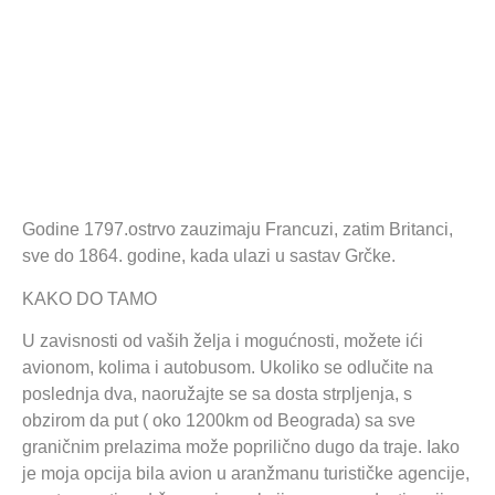
Godine 1797.ostrvo zauzimaju Francuzi, zatim Britanci,
sve do 1864. godine, kada ulazi u sastav Grčke.
KAKO DO TAMO
U zavisnosti od vaših želja i mogućnosti, možete ići
avionom, kolima i autobusom. Ukoliko se odlučite na
poslednja dva, naoružajte se sa dosta strpljenja, s
obzirom da put ( oko 1200km od Beograda) sa sve
graničnim prelazima može poprilično dugo da traje. Iako
je moja opcija bila avion u aranžmanu turističke agencije,