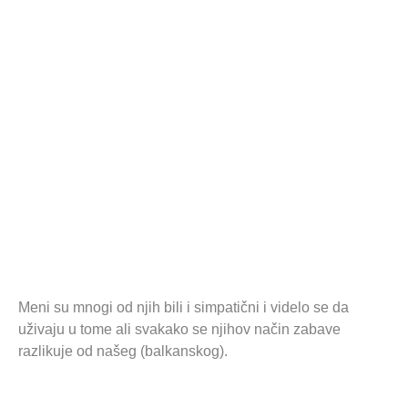
Meni su mnogi od njih bili i simpatični i videlo se da
uživaju u tome ali svakako se njihov način zabave
razlikuje od našeg (balkanskog).