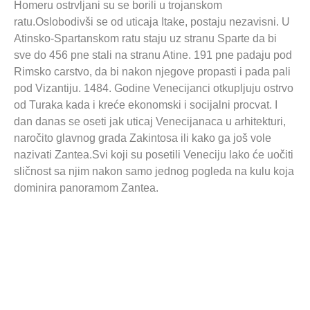
Homeru ostrvljani su se borili u trojanskom
ratu.Oslobodivši se od uticaja Itake, postaju nezavisni. U
Atinsko-Spartanskom ratu staju uz stranu Sparte da bi
sve do 456 pne stali na stranu Atine. 191 pne padaju pod
Rimsko carstvo, da bi nakon njegove propasti i pada pali
pod Vizantiju. 1484. Godine Venecijanci otkupljuju ostrvo
od Turaka kada i kreće ekonomski i socijalni procvat. I
dan danas se oseti jak uticaj Venecijanaca u arhitekturi,
naročito glavnog grada Zakintosa ili kako ga još vole
nazivati Zantea.Svi koji su posetili Veneciju lako će uočiti
sličnost sa njim nakon samo jednog pogleda na kulu koja
dominira panoramom Zantea.