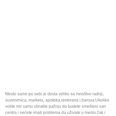
Mesto samo po sebi je dosta veliko sa mnoštvo radnji,
suvenirnica, marketa, apoteka,restorana i barova.Ukoliko
volite mir samo obratite pažnju da budete smešteni van
centra i nećete imati problema da uživate u mestu čak i