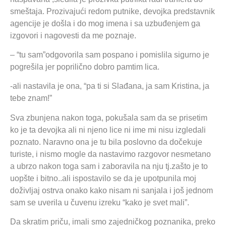
smeštaja. Prozivajući redom putnike, devojka predstavnik
agencije je došla i do mog imena i sa uzbuđenjem ga
izgovori i nagovesti da me poznaje.
– “tu sam”odgovorila sam pospano i pomislila sigurno je
pogrešila jer poprilično dobro pamtim lica.
-ali nastavila je ona, “pa ti si Slađana, ja sam Kristina, ja
tebe znam!”
Sva zbunjena nakon toga, pokušala sam da se prisetim
ko je ta devojka ali ni njeno lice ni ime mi nisu izgledali
poznato. Naravno ona je tu bila poslovno da dočekuje
turiste, i nismo mogle da nastavimo razgovor nesmetano
a ubrzo nakon toga sam i zaboravila na nju tj.zašto je to
uopšte i bitno..ali ispostavilo se da je upotpunila moj
doživljaj ostrva onako kako nisam ni sanjala i još jednom
sam se uverila u čuvenu izreku “kako je svet mali”.
Da skratim priču, imali smo zajedničkog poznanika, preko