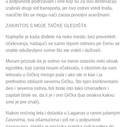
u potpunosti podržavam i one koji su za ovu destinaciju
izabrali drugi vid transporta, jer ovo ostrvo vredi truda,
naročito što se mogu naći zaista povoljni aranžmani.
ZAKINTOS S MOJE TAČKE GLEDIŠTA
Najlepše je kada dođete na neko mesto, bez prevelikih
očekivanja, nadajući se samo lepom odmoru pri čemu se
vratite oduševljeni svime što ste videli i doživeli.
Moram priznati da je ostrvo na mene ostavilo neki utisak
egzotike, koji zaista nisam očekivala, s obzirom da sam
letovala u Grčkoj mnogo puta i ako ste vi kao i ja
prethodno obilazili severnu Grčku, što njen kontinentalni
deo i severna ostrva, bili biste isto tako iznenađeni i
zapitali biste se, da li je i ovo Grčka (bar onakva kakvu
smo je pre znali).
Nakon noćnog leta i dolaska u Laganas u ranim jutarnjim
časovima, sva ošamućena i još ne u potpunosti
naspavana ,sledila je prozivka putnika radi tranfera do