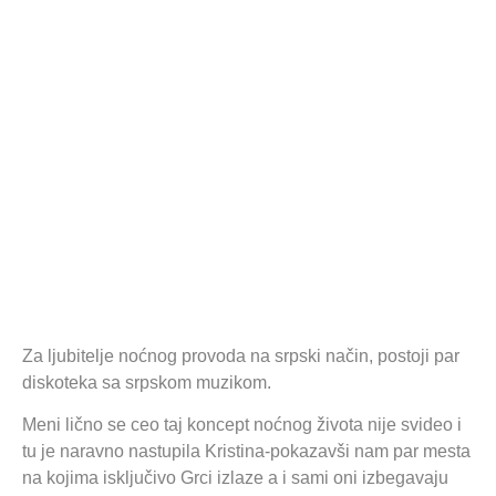
Za ljubitelje noćnog provoda na srpski način, postoji par
diskoteka sa srpskom muzikom.
Meni lično se ceo taj koncept noćnog života nije svideo i
tu je naravno nastupila Kristina-pokazavši nam par mesta
na kojima isključivo Grci izlaze a i sami oni izbegavaju