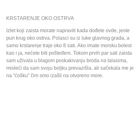
KRSTARENJE OKO OSTRVA
Izlet koji zaista morate napraviti kada dođete ovde, jeste
pun krug oko ostrva. Polasci su iz luke glavnog grada, a
samo krstarenje traje oko 8 sati. Ako imate morsku bolest
kao i ja, nećete biti pošteđeni. Tokom prvih par sati zaista
sam uživala u blagom poskakivanju broda na talasima,
misleći da sam svoju boljku prevazišla, ali sačekala me je
na “ćošku” čim smo izašli na otvoreno more.