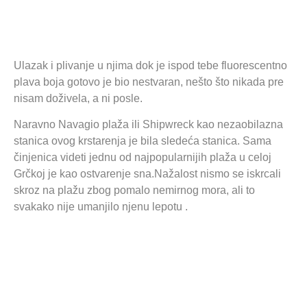
Ulazak i plivanje u njima dok je ispod tebe fluorescentno
plava boja gotovo je bio nestvaran, nešto što nikada pre
nisam doživela, a ni posle.
Naravno Navagio plaža ili Shipwreck kao nezaobilazna
stanica ovog krstarenja je bila sledeća stanica. Sama
činjenica videti jednu od najpopularnijih plaža u celoj
Grčkoj je kao ostvarenje sna.Nažalost nismo se iskrcali
skroz na plažu zbog pomalo nemirnog mora, ali to
svakako nije umanjilo njenu lepotu .