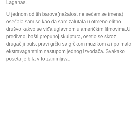
Laganas.
U jednom od tih barova(nažalost ne sećam se imena)
osećala sam se kao da sam zalutala u otmeno elitno
drušvo kakvo se viđa uglavnom u američkim filmovima.U
predivnoj bašti prepunoj skulptura, osetio se skroz
drugačiji puls, pravi grčki sa grčkom muzikom a i po malo
ekstravagantnim nastupom jednog izvođača. Svakako
poseta je bila vrlo zanimljiva.