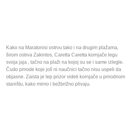
Kako na Maratonisi ostrvu tako i na drugim plažama,
širom ostrva Zakintos, Caretta Caretta kornjače legu
svoja jaja , tačno na plaži na kojoj su se i same izlegle.
Čudo prirode koje još ni naučnici tačno nisu uspeli da
objasne. Zaista je lep prizor videti kornjače u prirodnom
staništu, kako mirno i bežbrižno plivaju.