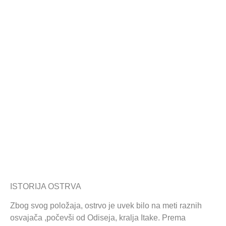
ISTORIJA OSTRVA
Zbog svog položaja, ostrvo je uvek bilo na meti raznih
osvajača ,počevši od Odiseja, kralja Itake. Prema