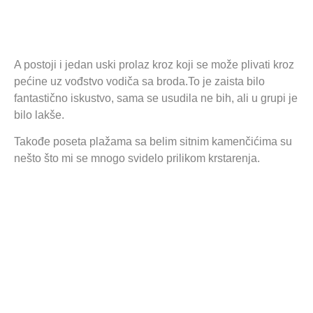
A postoji i jedan uski prolaz kroz koji se može plivati kroz
pećine uz vođstvo vodiča sa broda.To je zaista bilo
fantastično iskustvo, sama se usudila ne bih, ali u grupi je
bilo lakše.
Takođe poseta plažama sa belim sitnim kamenčićima su
nešto što mi se mnogo svidelo prilikom krstarenja.