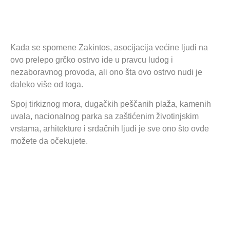
Kada se spomene Zakintos, asocijacija većine ljudi na
ovo prelepo grčko ostrvo ide u pravcu ludog i
nezaboravnog provoda, ali ono šta ovo ostrvo nudi je
daleko više od toga.
Spoj tirkiznog mora, dugačkih peščanih plaža, kamenih
uvala, nacionalnog parka sa zaštićenim životinjskim
vrstama, arhitekture i srdačnih ljudi je sve ono što ovde
možete da očekujete.