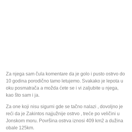
Za njega sam čula komentare da je golo i pusto ostrvo do
10 godina porodično tamo letujemo. Svakako je lepota u
oku posmatrača a možda ćete se i vi zaljubite u njega,
kao što sam i ja.
Za one koji nisu sigurni gde se tačno nalazi , dovoljno je
reći da je Zakintos najjužnije ostrvo , treće po veličini u
Jonskom moru. Površina ostrva iznosi 409 km2 a dužina
obale 125km.