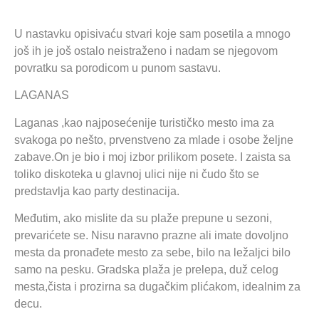
U nastavku opisivaću stvari koje sam posetila a mnogo
još ih je još ostalo neistraženo i nadam se njegovom
povratku sa porodicom u punom sastavu.
LAGANAS
Laganas ,kao najposećenije turističko mesto ima za
svakoga po nešto, prvenstveno za mlade i osobe željne
zabave.On je bio i moj izbor prilikom posete. I zaista sa
toliko diskoteka u glavnoj ulici nije ni čudo što se
predstavlja kao party destinacija.
Međutim, ako mislite da su plaže prepune u sezoni,
prevarićete se. Nisu naravno prazne ali imate dovoljno
mesta da pronađete mesto za sebe, bilo na ležaljci bilo
samo na pesku. Gradska plaža je prelepa, duž celog
mesta,čista i prozirna sa dugačkim plićakom, idealnim za
decu.