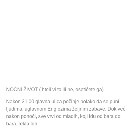
NOĆNI ŽIVOT ( hteli vi to ili ne, osetićete ga)
Nakon 21:00 glavna ulica počinje polako da se puni
ljudima, uglavnom Englezima željnim zabave. Dok već
nakon ponoći, sve vrvi od mladih, koji idu od bara do
bara, rekla bih.