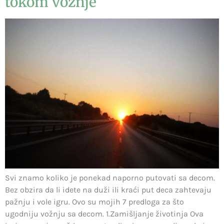
tokom vožnje
Svi znamo koliko je ponekad naporno putovati sa decom.
Bez obzira da li idete na duži ili kraći put deca zahtevaju
pažnju i vole igru. Ovo su mojih 7 predloga za što
ugodniju vožnju sa decom. 1.Zamišljanje životinja Ova